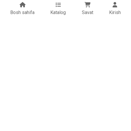
Bosh sahifa
Katalog
Savat
Kirish
+998 91 276 04 04
+998 91 859 04 04
+998 91 868 04 04
+998 90 432 09 09
info@giperstroy.uz
Giper Stroy, Urganch